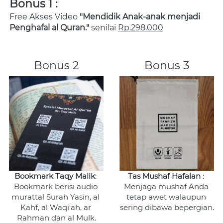
Bonus 1 :
Free Akses Video 
"Mendidik Anak-anak menjadi 
Penghafal al Quran." 
senilai 
Rp.298.000
Bonus 2
Bonus 3
Bookmark Taqy Malik
: 
Tas Mushaf Hafalan
 : 
Bookmark berisi audio 
Menjaga mushaf Anda 
murattal Surah Yasin, al 
tetap awet walaupun 
Kahf, al Waqi'ah, ar 
sering dibawa bepergian.
Rahman dan al Mulk.