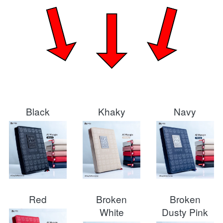
Black
Khaky
Navy
Red
Broken
Broken
White
Dusty Pink