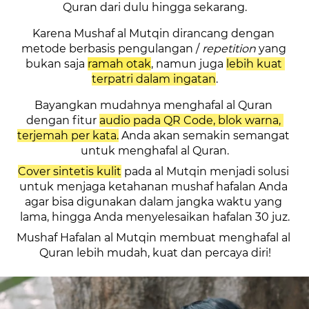
Quran dari dulu hingga sekarang.
Karena Mushaf al Mutqin dirancang dengan 
metode berbasis pengulangan / 
repetition 
yang 
bukan saja 
ramah otak
, namun juga 
lebih kuat 
terpatri dalam ingatan
.
Bayangkan mudahnya menghafal al Quran 
dengan fitur 
audio pada QR Code, blok warna, 
terjemah per kata.
 Anda akan semakin semangat 
untuk menghafal al Quran.
Cover sintetis kulit
 pada al Mutqin menjadi solusi 
untuk menjaga ketahanan mushaf hafalan Anda 
agar bisa digunakan dalam jangka waktu yang 
lama, hingga Anda menyelesaikan hafalan 30 juz.
Mushaf Hafalan al Mutqin membuat menghafal al 
Quran lebih mudah, kuat dan percaya diri!