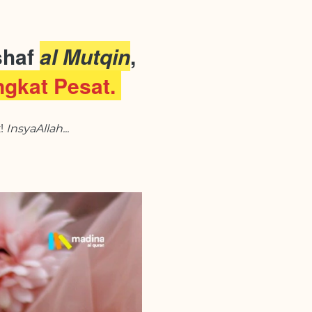
haf 
al Mutqin
, 
gkat Pesat. 
! 
InsyaAllah...