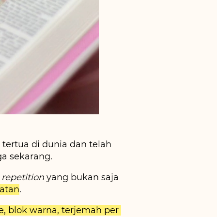
ertua di dunia dan telah 
ga sekarang.
 
repetition 
yang bukan saja 
gatan
.
, blok warna, terjemah per 