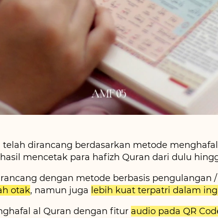
 telah dirancang berdasarkan metode menghafal t
rhasil mencetak para hafizh Quran dari dulu hing
irancang dengan metode berbasis pengulangan /
h otak
, namun juga 
lebih kuat terpatri dalam in
afal al Quran dengan fitur 
audio pada QR Code