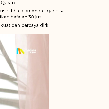
 Quran.
shaf hafalan Anda agar bisa 
an hafalan 30 juz.
uat dan percaya diri!