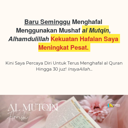
Baru Seminggu
 Menghafal 
Menggunakan Mushaf 
al Mutqin
, 
Alhamdulillah 
Kekuatan Hafalan Saya 
Meningkat Pesat. 
Kini Saya Percaya Diri Untuk Terus Menghafal al Quran 
Hingga 30 juz! 
InsyaAllah...