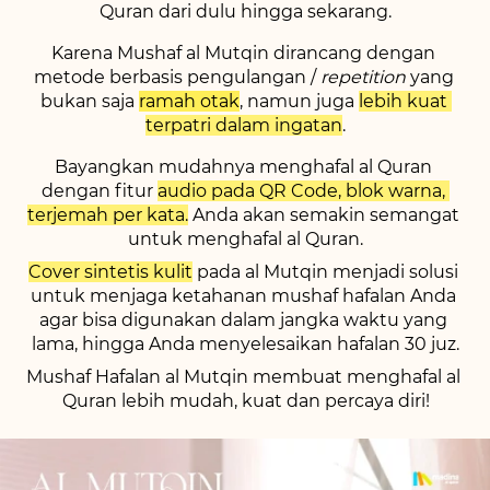
Quran dari dulu hingga sekarang.
Karena Mushaf al Mutqin dirancang dengan 
metode berbasis pengulangan / 
repetition 
yang 
bukan saja 
ramah otak
, namun juga 
lebih kuat 
terpatri dalam ingatan
.
Bayangkan mudahnya menghafal al Quran 
dengan fitur 
audio pada QR Code, blok warna, 
terjemah per kata.
 Anda akan semakin semangat 
untuk menghafal al Quran.
Cover sintetis kulit
 pada al Mutqin menjadi solusi 
untuk menjaga ketahanan mushaf hafalan Anda 
agar bisa digunakan dalam jangka waktu yang 
lama, hingga Anda menyelesaikan hafalan 30 juz.
Mushaf Hafalan al Mutqin membuat menghafal al 
Quran lebih mudah, kuat dan percaya diri!