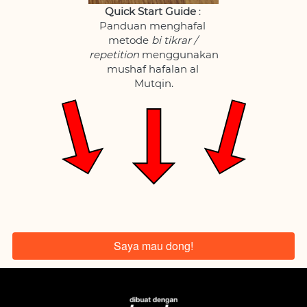
Quick Start Guide
 : 
Panduan menghafal 
metode 
bi tikrar / 
repetition 
menggunakan 
mushaf hafalan al 
Mutqin.
Saya mau dong!
`