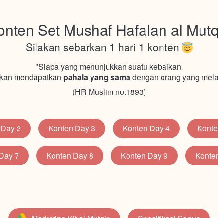
onten Set Mushaf Hafalan al Mutq
Silakan sebarkan 1 hari 1 konten 
"Siapa yang menunjukkan suatu kebaikan,
akan mendapatkan 
pahala yang sama
 dengan orang yang mel
(HR Muslim no.1893)
 Day 2
Konten Day 3
Konten Day 4
Konte
`
`
`
Day 7
Konten Day 8
Konten Day 9
Konte
`
`
`