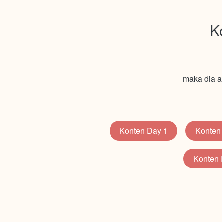
K
maka dia 
Konten Day 1
Konten
`
`
Konten 
`