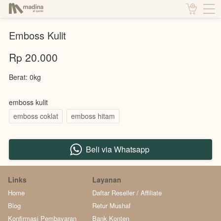
Emboss Kulit
Rp 20.000
Berat: 0kg
emboss kulit
emboss coklat
emboss hitam
Beli via Whatsapp
`
Links
Layanan
Home
Daftar Reseller / Affiliate
Blog
Retur Mushaf
Konfirmasi Pembayaran
Bank Konten