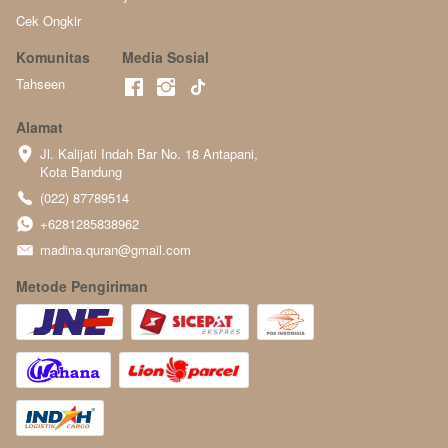
Cek Ongkir
Komunitas
Media Sosial
Tahseen
Alamat
Jl. Kalijati Indah Bar No. 18 Antapani, 
Kota Bandung
(022) 87789514
+6281285838962
madina.quran@gmail.com
Metode Pengiriman