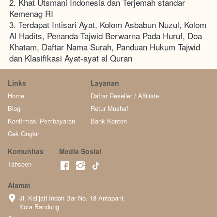
2. Khat Utsmani Indonesia dan Terjemah standar 
Kemenag RI 
3. Terdapat Intisari Ayat, Kolom Asbabun Nuzul, Kolom 
Al Hadits, Penanda Tajwid Berwarna Pada Huruf, Doa 
Khatam, Daftar Nama Surah, Panduan Hukum Tajwid 
dan Klasifikasi Ayat-ayat al Quran
Links
Layanan
Home
Daftar Reseller / Affiliate
Blog
Retur Mushaf
Konfirmasi Pembayaran
Bank Konten
Cek Ongkir
Komunitas
Media Sosial
Tahseen
Alamat
Jl. Kalijati Indah Bar No. 18 Antapani, 
Kota Bandung