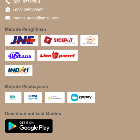
(022) 87789514
+6281285838962
madina.quran@gmail.com
Metode Pengiriman
Metode Pembayaran
Download aplikasi Madina