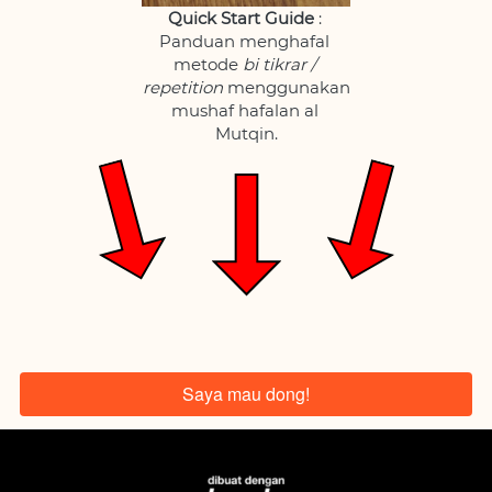
Quick Start Guide
 : 
Panduan menghafal 
metode 
bi tikrar / 
repetition 
menggunakan 
mushaf hafalan al 
Mutqin.
Saya mau dong!
`