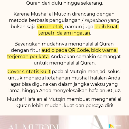
Quran dari dulu hingga sekarang.
Karena Mushaf al Mutqin dirancang dengan 
metode berbasis pengulangan / 
repetition 
yang 
bukan saja 
ramah otak
, namun juga 
lebih kuat 
terpatri dalam ingatan
.
Bayangkan mudahnya menghafal al Quran 
dengan fitur 
audio pada QR Code, blok warna, 
terjemah per kata.
 Anda akan semakin semangat 
untuk menghafal al Quran.
Cover sintetis kulit
 pada al Mutqin menjadi solusi 
untuk menjaga ketahanan mushaf hafalan Anda 
agar bisa digunakan dalam jangka waktu yang 
lama, hingga Anda menyelesaikan hafalan 30 juz.
Mushaf Hafalan al Mutqin membuat menghafal al 
Quran lebih mudah, kuat dan percaya diri!