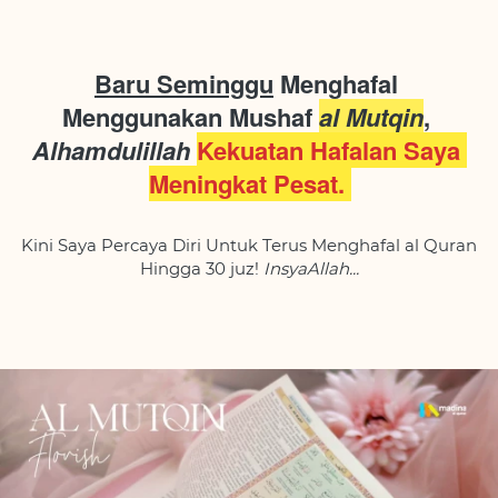
Baru Seminggu
 Menghafal 
Menggunakan Mushaf 
al Mutqin
, 
Alhamdulillah 
Kekuatan Hafalan Saya 
Meningkat Pesat. 
Kini Saya Percaya Diri Untuk Terus Menghafal al Quran 
Hingga 30 juz! 
InsyaAllah...