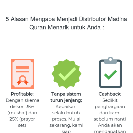
5 Alasan Mengapa Menjadi Distributor Madina 
Quran Menarik untuk Anda :
Profitable
; 
Tanpa sistem 
Cashback
; 
Dengan skema 
turun jenjang; 
Sedikit 
diskon 35% 
Kebaikan 
penghargaan 
(mushaf) dan 
selalu butuh 
dari kami 
25% (prayer 
proses. Mulai 
sebelum nanti 
set) 
sekarang, kami 
Anda akan 
siap 
mendapatkan 