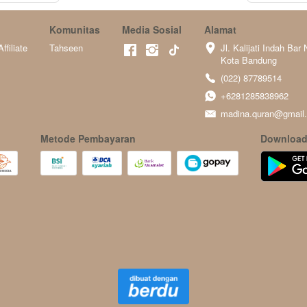
Komunitas
Media Sosial
Alamat
ffiliate
Tahseen
Jl. Kalijati Indah Bar 
Kota Bandung
(022) 87789514
+6281285838962
madina.quran@gmail
Metode Pembayaran
Download 