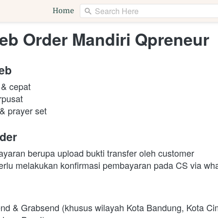
Search Here
Home
eb Order Mandiri Qpreneur
eb
 & cepat
rpusat
& prayer set
der
yaran berupa upload bukti transfer oleh customer 
perlu melakukan konfirmasi pembayaran pada CS via wh
nd & Grabsend (khusus wilayah Kota Bandung, Kota Cim