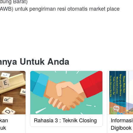
dung Barat)
ll (AWB) untuk pengiriman resi otomatis market place
innya Untuk Anda
rkan
Rahasia 3 : Teknik Closing
Informas
duk
Digibook