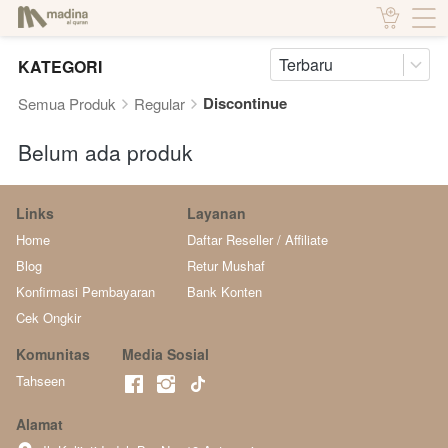
Terbaru
KATEGORI
Discontinue
Semua Produk
Regular
Belum ada produk
Links
Layanan
Home
Daftar Reseller / Affiliate
Blog
Retur Mushaf
Konfirmasi Pembayaran
Bank Konten
Cek Ongkir
Komunitas
Media Sosial
Tahseen
Alamat